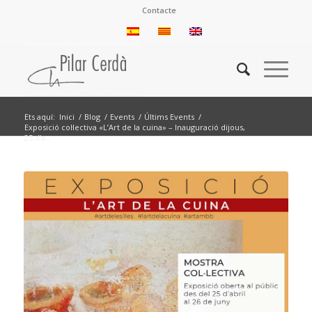
Contacte
Ets aquí:
Inici
/
Blog
/
Events
/
Últims Events
/
Exposició col·lectiva «L’Art de la cuina» – Inauguració dijous,
25 d’a...