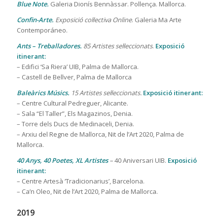
Blue Note.
Galeria Dionís Bennàssar. Pollença. Mallorca.
Confin-Arte.
Exposició col·lectiva Online
. Galeria Ma Arte
Contemporáneo.
Ants – Treballadores.
85 Artistes sel·leccionats
.
Exposició
itinerant:
– Edifici ‘Sa Riera’ UIB, Palma de Mallorca.
– Castell de Bellver, Palma de Mallorca
Baleàrics Músics.
15 Artistes sel·leccionats.
Exposició itinerant:
– Centre Cultural Pedreguer, Alicante.
– Sala “El Taller”, Els Magazinos, Denia.
– Torre dels Ducs de Medinaceli, Denia.
– Arxiu del Regne de Mallorca, Nit de l’Art 2020, Palma de
Mallorca.
40 Anys, 40 Poetes, XL Artistes
–
40 Aniversari UIB.
Exposició
itinerant:
– Centre Artesà ‘Tradicionarius’, Barcelona.
– Ca’n Oleo, Nit de l’Art 2020, Palma de Mallorca.
2019