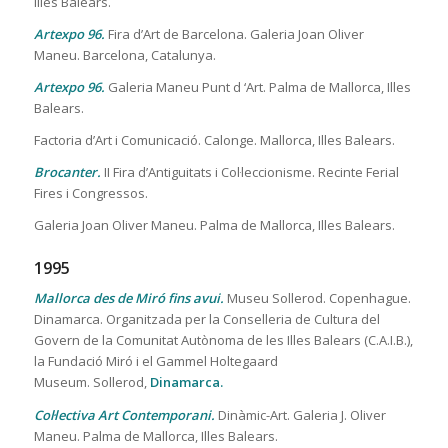
Illes Balears.
Artexpo 96.
Fira d’Art de Barcelona. Galeria Joan Oliver
Maneu. Barcelona, Catalunya.
Artexpo 96.
Galeria Maneu Punt d ‘Art. Palma de Mallorca, Illes
Balears.
Factoria d’Art i Comunicació. Calonge. Mallorca, Illes Balears.
Brocanter.
II Fira d’Antiguitats i Col·leccionisme. Recinte Ferial
Fires i Congressos.
Galeria Joan Oliver Maneu. Palma de Mallorca, Illes Balears.
1995
Mallorca des de Miró fins avui.
Museu Sollerod. Copenhague.
Dinamarca. Organitzada per la Conselleria de Cultura del
Govern de la Comunitat Autònoma de les Illes Balears (C.A.I.B.),
la Fundació Miró i el Gammel Holtegaard
Museum. Sollerod,
Dinamarca.
Col·lectiva Art Contemporani.
Dinàmic-Art. Galeria J. Oliver
Maneu. Palma de Mallorca, Illes Balears.