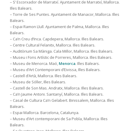
– S’ Escorxador de Marratxí. Ajuntament de Marratxí, Mallorca.
Illes Balears.
– Torre de Ses Puntes. Ajuntament de Manacor, Mallorca. Illes
Balears.
– Espai Ramon Llull. Ajuntament de Palma, Mallorca. Illes
Balears.
– Ca’n Creu d’Inca. Capdepera, Mallorca. Illes Balears.
– Centre Cultural Felanitx, Mallorca. Illes Balears.
– Auditòrium Sa Màniga. Cala Millor, Mallorca. Illes Balears.
– Museu i Fons Artístic de Porreres, Mallorca. Illes Balears.
– Museu de Menorca. Maó,
Menorca
. Illes Balears.
– Museu d’Art Contemporani d’Eivissa, Illes Balears.
– Castell d’Artà, Mallorca. Illes Balears.
– Museu de Sóller, Illes Balears.
– Castell de Son Mas. Andratx, Mallorca. Illes Balears.
– Ca’n Jaume Antoni. Santanyí, Mallorca. Illes Balears.
– Casal de Cultura Ca’n Gelabert. Binissalem, Mallorca. Illes
Balears.
– Espai Mallorca. Barcelona, Catalunya.
– Museu d’Art contemporani de Sa Pobla, Mallorca. Illes
Balears.