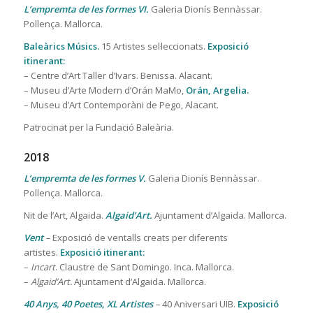
L’empremta de les formes VI.
Galeria Dionís Bennàssar.
Pollença. Mallorca.
Baleàrics Músics.
15 Artistes sel·leccionats.
Exposició
itinerant:
– Centre d’Art Taller d’Ivars. Benissa. Alacant.
– Museu d’Arte Modern d’Orán MaMo,
Orán, Argelia.
– Museu d’Art Contemporàni de Pego, Alacant.
Patrocinat per la Fundació Baleària.
2018
L’empremta de les formes V.
Galeria Dionís Bennàssar.
Pollença. Mallorca.
Nit de l’Art, Algaida.
Algaid’Art.
Ajuntament d’Algaida. Mallorca.
Vent
–
Exposició de ventalls creats per diferents
artistes.
Exposició itinerant:
–
Incart
. Claustre de Sant Domingo. Inca. Mallorca.
–
Algaid’Art.
Ajuntament d’Algaida. Mallorca.
40 Anys, 40 Poetes, XL Artistes
–
40 Aniversari UIB.
Exposició