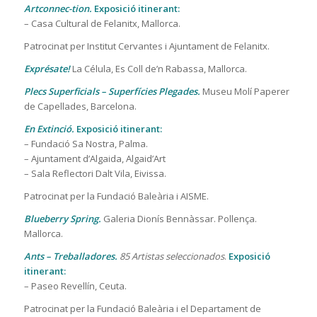
Artconnec-tion.
Exposició itinerant:
– Casa Cultural de Felanitx, Mallorca.
Patrocinat per Institut Cervantes i Ajuntament de Felanitx.
Exprésate!
La Célula, Es Coll de’n Rabassa, Mallorca.
Plecs Superficials – Superfícies Plegades.
Museu Molí Paperer
de Capellades, Barcelona.
En Extinció.
Exposició itinerant:
– Fundació Sa Nostra, Palma.
– Ajuntament d’Algaida, Algaid’Art
– Sala Reflectori Dalt Vila, Eivissa.
Patrocinat per la Fundació Baleària i AISME.
Blueberry Spring.
Galeria Dionís Bennàssar. Pollença.
Mallorca.
Ants – Treballadores.
85 Artistas seleccionados
.
Exposició
itinerant:
– Paseo Revellín, Ceuta.
Patrocinat per la Fundació Baleària i el Departament de