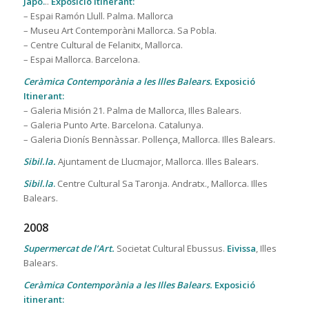
Japó.
..
Exposició Itinerant:
– Espai Ramón Llull. Palma. Mallorca
– Museu Art Contemporàni Mallorca. Sa Pobla.
– Centre Cultural de Felanitx, Mallorca.
– Espai Mallorca. Barcelona.
Ceràmica Contemporània a les Illes Balears.
Exposició
Itinerant:
– Galeria Misión 21. Palma de Mallorca, Illes Balears.
– Galeria Punto Arte. Barcelona. Catalunya.
– Galeria Dionís Bennàssar. Pollença, Mallorca. Illes Balears.
Sibil.la.
Ajuntament de Llucmajor, Mallorca. Illes Balears.
Sibil.la
.
Centre Cultural Sa Taronja. Andratx., Mallorca. Illes
Balears.
2008
Supermercat de l’Art.
Societat Cultural Ebussus.
Eivissa
, Illes
Balears.
Ceràmica Contemporània a les Illes Balears.
Exposició
itinerant: