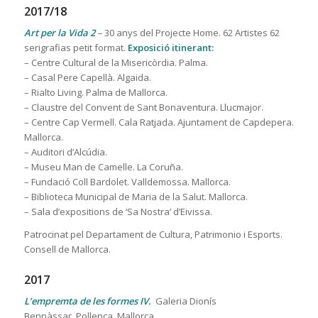
2017/18
Art per la Vida 2
–
30 anys del Projecte Home. 62 Artistes 62
serigrafias petit format.
Exposició itinerant:
– Centre Cultural de la Misericòrdia. Palma.
– Casal Pere Capellà. Algaida.
– Rialto Living. Palma de Mallorca.
– Claustre del Convent de Sant Bonaventura. Llucmajor.
– Centre Cap Vermell. Cala Ratjada. Ajuntament de Capdepera.
Mallorca.
– Auditori d’Alcúdia.
– Museu Man de Camelle. La Coruña.
– Fundació Coll Bardolet. Valldemossa. Mallorca.
– Biblioteca Municipal de Maria de la Salut. Mallorca.
– Sala d’expositions de ‘Sa Nostra’ d’Eivissa.
Patrocinat pel Departament de Cultura, Patrimonio i Esports.
Consell de Mallorca.
2017
L’empremta de les formes IV.
Galeria Dionís
Bennàssar. Pollença. Mallorca.