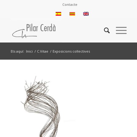
Contacte
Ets aquí:
Inici
/
C.Vitae
/
Exposicions col·lectives
Bota BotArt