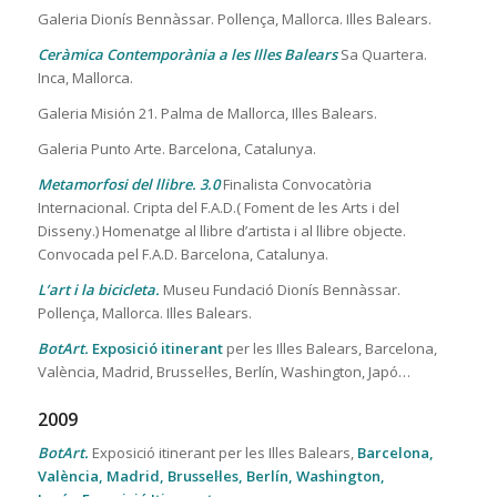
Galeria Dionís Bennàssar. Pollença, Mallorca. Illes Balears.
Ceràmica Contemporània a les Illes Balears
Sa Quartera.
Inca, Mallorca.
Galeria Misión 21. Palma de Mallorca, Illes Balears.
Galeria Punto Arte. Barcelona, Catalunya.
Metamorfosi del llibre. 3.0
Finalista Convocatòria
Internacional. Cripta del F.A.D.( Foment de les Arts i del
Disseny.) Homenatge al llibre d’artista i al llibre objecte.
Convocada pel F.A.D. Barcelona, Catalunya.
L’art i la bicicleta.
Museu Fundació Dionís Bennàssar.
Pollença, Mallorca. Illes Balears.
BotArt.
Exposició itinerant
per les Illes Balears, Barcelona,
València, Madrid, Brussel·les, Berlín, Washington, Japó…
2009
BotArt.
Exposició itinerant per les Illes Balears,
Barcelona,
València, Madrid, Brussel·les, Berlín, Washington,