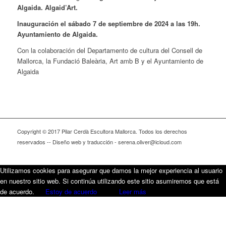
Algaida. Algaid’Art.
Inauguración el sábado 7 de septiembre de 2024 a las 19h.
Ayuntamiento de Algaida.
Con la colaboración del Departamento de cultura del Consell de
Mallorca, la Fundació Baleària, Art amb B y el Ayuntamiento de
Algaida
Copyright © 2017 Pilar Cerdà Escultora Mallorca. Todos los derechos
reservados -- Diseño web y traducción - serena.oliver@icloud.com
Utilizamos cookies para asegurar que damos la mejor experiencia al usuario
en nuestro sitio web. Si continúa utilizando este sitio asumiremos que está
de acuerdo.
Estoy de acuerdo
Leer más